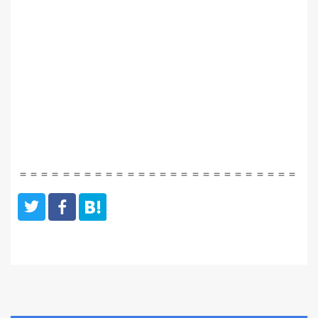
＝＝＝＝＝＝＝＝＝＝＝＝＝＝＝＝＝＝＝＝＝＝＝＝＝＝