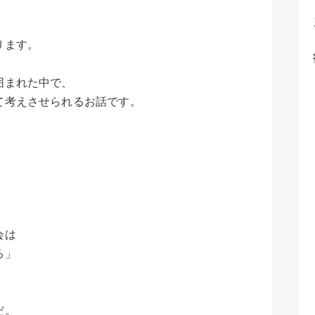
ります。
囲まれた中で、
て考えさせられるお話です。
会は
る」
だ。