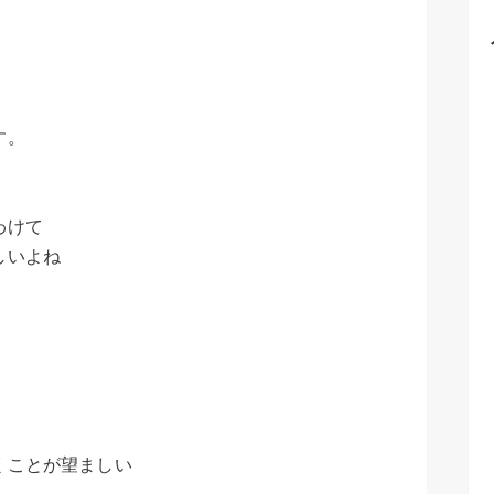
す。
わけて
しいよね
くことが望ましい