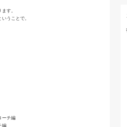
ります。
ということで。
』
ローチ編
チ編