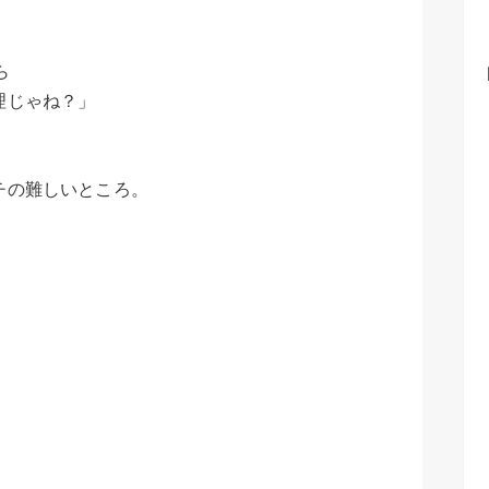
ら
理じゃね？」
チの難しいところ。