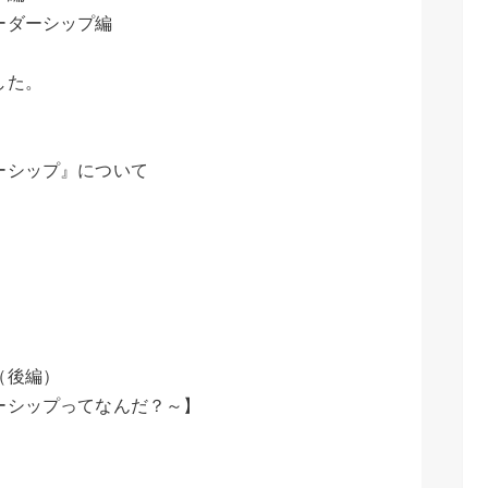
ーダーシップ編
した。
ーシップ』について
（後編）
ーシップってなんだ？～】