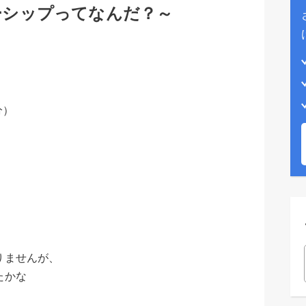
ーシップってなんだ？～
分）
りませんが、
たかな