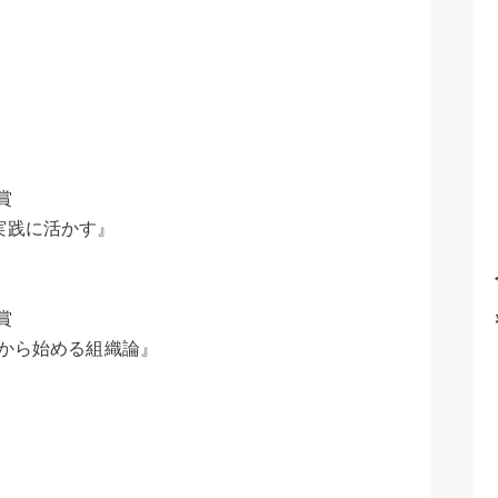
賞
実践に活かす』
賞
」から始める組織論』