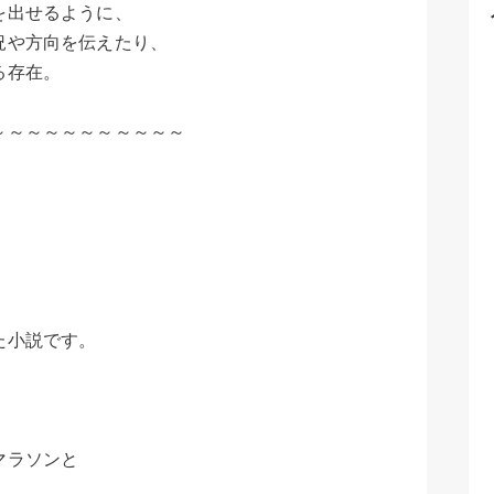
を出せるように、
況や方向を伝えたり、
る存在。
～～～～～～～～～～～
た小説です。
マラソンと