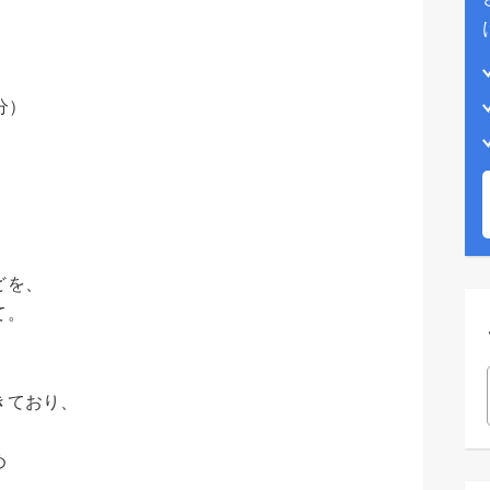
分）
どを、
て。
きており、
め