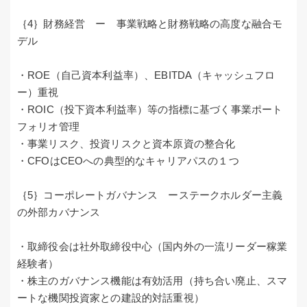
｛4｝財務経営 ー 事業戦略と財務戦略の高度な融合モ
デル
・ROE（自己資本利益率）、EBITDA（キャッシュフロ
ー）重視
・ROIC（投下資本利益率）等の指標に基づく事業ポート
フォリオ管理
・事業リスク、投資リスクと資本原資の整合化
・CFOはCEOへの典型的なキャリアパスの１つ
｛5｝コーポレートガバナンス ーステークホルダー主義
の外部カバナンス
・取締役会は社外取締役中心（国内外の一流リーダー稼業
経験者）
・株主のガバナンス機能は有効活用（持ち合い廃止、スマ
ートな機関投資家との建設的対話重視）