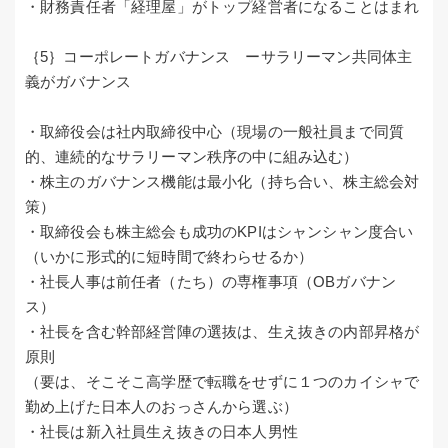
・財務責任者「経理屋」がトップ経営者になることはまれ
｛5｝コーポレートガバナンス ーサラリーマン共同体主
義がガバナンス
・取締役会は社内取締役中心（現場の一般社員まで同質
的、連続的なサラリーマン秩序の中に組み込む）
・株主のガバナンス機能は最小化（持ち合い、株主総会対
策）
・取締役会も株主総会も成功のKPIはシャンシャン度合い
（いかに形式的に短時間で終わらせるか）
・社長人事は前任者（たち）の専権事項（OBガバナン
ス）
・社長を含む幹部経営陣の選抜は、生え抜きの内部昇格が
原則
（要は、そこそこ高学歴で転職をせずに１つのカイシャで
勤め上げた日本人のおっさんから選ぶ）
・社長は新入社員生え抜きの日本人男性