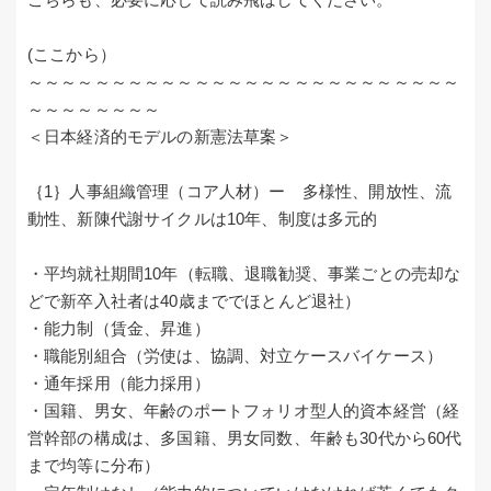
(ここから）
～～～～～～～～～～～～～～～～～～～～～～～～～～
～～～～～～～～
＜日本経済的モデルの新憲法草案＞
｛1｝人事組織管理（コア人材）ー 多様性、開放性、流
動性、新陳代謝サイクルは10年、制度は多元的
・平均就社期間10年（転職、退職勧奨、事業ごとの売却な
どで新卒入社者は40歳まででほとんど退社）
・能力制（賃金、昇進）
・職能別組合（労使は、協調、対立ケースバイケース）
・通年採用（能力採用）
・国籍、男女、年齢のポートフォリオ型人的資本経営（経
営幹部の構成は、多国籍、男女同数、年齢も30代から60代
まで均等に分布）