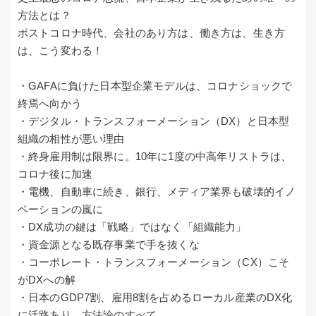
方法とは？
ポストコロナ時代、会社のあり方は、働き方は、生き方
は、こう変わる！
・GAFAに負けた日本型企業モデルは、コロナショックで
終焉へ向かう
・デジタル・トランスフォーメーション（DX）と日本型
組織の相性が悪い理由
・終身雇用制は限界に。10年に1度の中高年リストラは、
コロナ後に加速
・電機、自動車に続き、銀行、メディア業界も破壊的イノ
ベーションの嵐に
・DX成功の鍵は「戦略」ではなく「組織能力」
・資金源となる既存事業で手を抜くな
・コーポレート・トランスフォーメーション（CX）こそ
がDXへの解
・日本のGDP7割、雇用8割を占めるローカル産業のDX化
に活路あり。方法論のすべて。