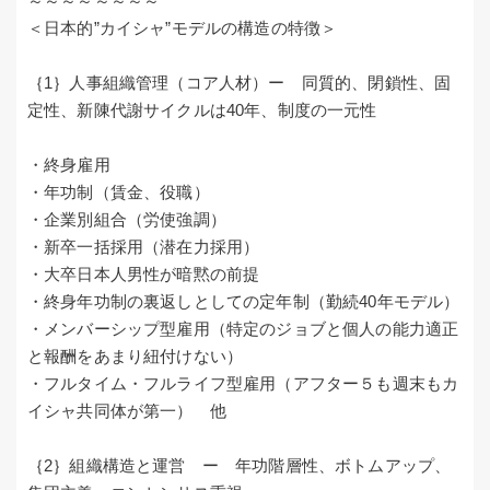
～～～～～～～～
＜日本的”カイシャ”モデルの構造の特徴＞
｛1｝人事組織管理（コア人材）ー 同質的、閉鎖性、固
定性、新陳代謝サイクルは40年、制度の一元性
・終身雇用
・年功制（賃金、役職）
・企業別組合（労使強調）
・新卒一括採用（潜在力採用）
・大卒日本人男性が暗黙の前提
・終身年功制の裏返しとしての定年制（勤続40年モデル）
・メンバーシップ型雇用（特定のジョブと個人の能力適正
と報酬をあまり紐付けない）
・フルタイム・フルライフ型雇用（アフター５も週末もカ
イシャ共同体が第一） 他
｛2｝組織構造と運営 ー 年功階層性、ボトムアップ、