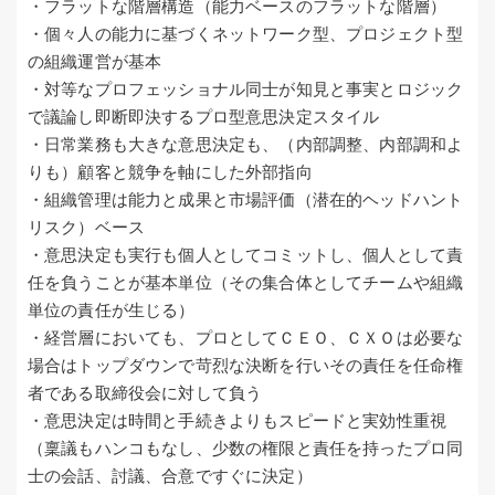
・フラットな階層構造（能力ベースのフラットな階層）
・個々人の能力に基づくネットワーク型、プロジェクト型
の組織運営が基本
・対等なプロフェッショナル同士が知見と事実とロジック
で議論し即断即決するプロ型意思決定スタイル
・日常業務も大きな意思決定も、（内部調整、内部調和よ
りも）顧客と競争を軸にした外部指向
・組織管理は能力と成果と市場評価（潜在的ヘッドハント
リスク）ベース
・意思決定も実行も個人としてコミットし、個人として責
任を負うことが基本単位（その集合体としてチームや組織
単位の責任が生じる）
・経営層においても、プロとしてＣＥＯ、ＣＸＯは必要な
場合はトップダウンで苛烈な決断を行いその責任を任命権
者である取締役会に対して負う
・意思決定は時間と手続きよりもスピードと実効性重視
（稟議もハンコもなし、少数の権限と責任を持ったプロ同
士の会話、討議、合意ですぐに決定）