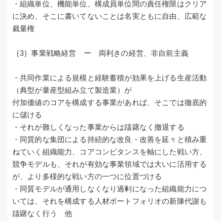
・組織単位、機能単位、構成員単位間の責任権限はクリア
に決め、そこに書いてないことは名実ともに自由、広範な
裁量権
｛3｝事業戦略経営 ー 両利きの経営、非自前主義
・共同作業による規模と経験蓄積が効果を上げる生産活動
（典型が量産型組み立て製造業）が
付加価値のコアを構成する事業があれば、そこでは徹底的
に儲ける
・それが難しくなった事業からは躊躇なく撤退する
・同質的な集団による持続的な改良・改善を延々と積み重
ねていく組織能力、コアコンピタンスを軸にした戦い方、
競争モデルも、それが有効な事業領域では大いに活用する
が、より多様的な戦い方の一つに位置づける
・同質モデルが通用しなくなり過剰になった組織能力につ
いては、それを構成する人材ポートフォリオの新陳代謝も
躊躇なく行う 他