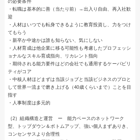
の必要条件
・転職は基本的に善（当たり前）→出入り自由、再入社歓
迎
・人材はいつでも転身できるように教育投資し、力をつけ
てもらう
・新卒か中途かは誰も知らない、気にしない
・人材育成は他企業に移る可能性も考慮したプロフェッシ
ョナルなスキル育成指向、リカレント指向
・期待される能力要件はどの会社でも通用するケーパビリ
ティがコア
・中核人材ほどまずは当該ジョブと当該ビジネスのプロと
して世界一流まで磨き上げる（40歳くらいまで）ことを目
指す
・人事制度は多元的
｛2｝組織構造と運営 ー 能力ベースのネットワーク
型、トップダウン＆ボトムアップ、強い個人まずありき、
コンセンサスより合理性