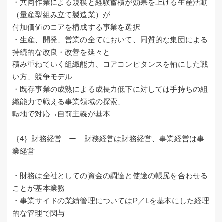
・共同作業による規模と経験蓄積が効果を上げる生産活動
（量産型組み立て製造業）が
付加価値のコアを構成する事業を選択
・生産、開発、営業の全てにおいて、同質的な集団による
持続的な改良・改善を延々と
積み重ねていく組織能力、コアコンピタンスを軸にした戦
い方、競争モデル
・既存事業の成熟による成長力低下に対しては手持ちの組
織能力で戦える事業領域の探索、
転地で対応→自前主義が基本
｛4｝財務経営 ー 財務経営は財務経営、事業経営は事
業経営
・財務は全社としての資金の調達と使途の帳尻を合わせる
ことが基本業務
・事業サイドの業績管理についてはP／Lを基本にした経理
的な管理で関与