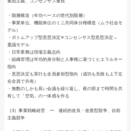
集団主義、コンセンサス重視
・階層構造（年功ベースの世代別階層）
・事業単位、機能単位のミニ共同体分権構造（ムラ社会モ
デル）
・ボトムアップ型意思決定✕コンセンサス型意思決定→
稟議モデル
・日常業務は現場主義志向
・組織管理は年功的身分制と人事権に基づくヒエラルキー
指向
・意思決定も実行も全員参加型指向（成功も失敗も上下左
右全員で共有）
・無数のしかも長い会議を繰り返し、夜の部まで時間を共
有して「空気」の一体感を作る
｛3｝事業戦略経営 ー 連続的改良・改善型競争、自前
主義競争