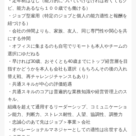
・定年制はなし（能力的についていけなければ若くてもク
ビ、能力あるなら１００歳でも働ける）
・ジョブ型雇用（特定のジョブと個人の能力適性と報酬を
紐づける）
・会社の仲間よりも、家族、友人、同じ専門性や関心を共
にする仲間
・オフィスに集まるのも自宅でリモートも本人やチームの
選択にゆだねる
・早ければ30歳、おそくとも40歳までにトップ経営層を目
指すかどうかを本人も会社も選択（もちろんその後の入れ
替え戦、再チャレンジチャンスもあり）
・共通スキルが中心の評価処遇
・共通スキルのコアは普遍的な業務知識や経営管理上のス
キル、
組織を超えて通用するリーダーシップ、コミュニケーショ
ン能力、判断力、ストレス耐性、人望、協調性、調整力
・忠誠心のあて先はジョブ＞事業＞会社
・オペレーショナルマネジャーとしての適性は出世する人