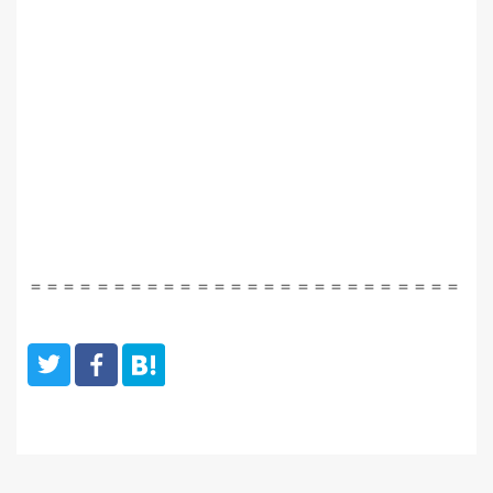
＝＝＝＝＝＝＝＝＝＝＝＝＝＝＝＝＝＝＝＝＝＝＝＝＝＝