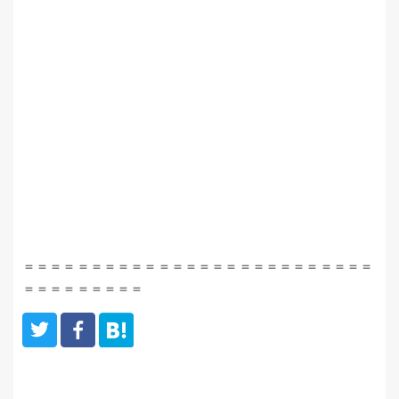
＝＝＝＝＝＝＝＝＝＝＝＝＝＝＝＝＝＝＝＝＝＝＝＝＝＝
＝＝＝＝＝＝＝＝＝