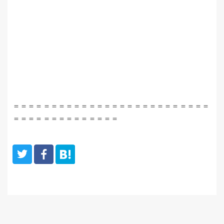
＝＝＝＝＝＝＝＝＝＝＝＝＝＝＝＝＝＝＝＝＝＝＝＝＝＝
＝＝＝＝＝＝＝＝＝＝＝＝＝＝