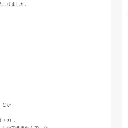
起こりました。
）とか
（＋α）、
くしかできませんでした。