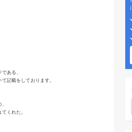
）
ジである、
いて記載をしております。
の、
れてくれた。