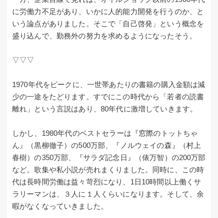
に労働力不足があり、いかに人的能力開発を行うのか、と
いう論点がありました。そこで「自己啓発」という概念を
盛り込んで、勤務外の努力を求めるようになったそう。
▽▽▽
1970年代をピークに、一世帯あたりの書籍の購入金額は減
少の一途をたどります。すでにこの時代から「若者の読書
離れ」という言説はあり、80年代に激増していきます。
しかし、1980年代のベストセラーは『窓際のトットちゃ
ん』（黒柳徹子）の500万部、『ノルウェイの森』（村上
春樹）の350万部、『サラダ記念日』（俵万智）の200万部
など。歌集や私小説が売れまくりました。同時に、この時
代は長時間労働は益々苛烈になり、1日10時間以上働くサ
ラリーマンは、３人に１人くらいになります。そして、余
暇がなくなっていきました。