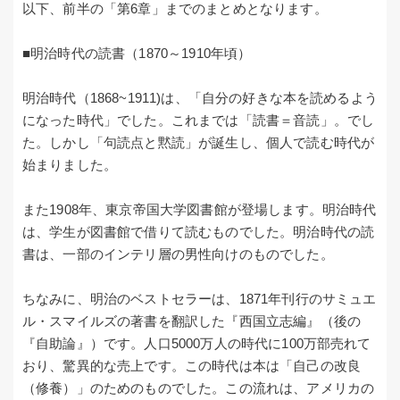
以下、前半の「第6章」までのまとめとなります。
■明治時代の読書（1870～1910年頃）
明治時代（1868~1911)は、「自分の好きな本を読めるよう
になった時代」でした。これまでは「読書＝音読」。でし
た。しかし「句読点と黙読」が誕生し、個人で読む時代が
始まりました。
また1908年、東京帝国大学図書館が登場します。明治時代
は、学生が図書館で借りて読むものでした。明治時代の読
書は、一部のインテリ層の男性向けのものでした。
ちなみに、明治のベストセラーは、1871年刊行のサミュエ
ル・スマイルズの著書を翻訳した『西国立志編』（後の
『自助論』）です。人口5000万人の時代に100万部売れて
おり、驚異的な売上です。この時代は本は「自己の改良
（修養）」のためのものでした。この流れは、アメリカの