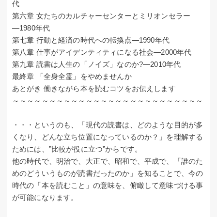
代
第六章 女たちのカルチャーセンターとミリオンセラー
―1980年代
第七章 行動と経済の時代への転換点―1990年代
第八章 仕事がアイデンティティになる社会―2000年代
第九章 読書は人生の「ノイズ」なのか?―2010年代
最終章 「全身全霊」をやめませんか
あとがき 働きながら本を読むコツをお伝えします
～～～～～～～～～～～～～～～～～～～～～～～～～～
・・・というのも、「現代の読書は、どのような目的が多
くなり、どんな立ち位置になっているのか？」を理解する
ためには、”比較が役に立つ”からです。
他の時代で、明治で、大正で、昭和で、平成で、「誰のた
めのどういうものが読書だったのか」を知ることで、今の
時代の「本を読むこと」の意味を、俯瞰して意味づける事
が可能になります。