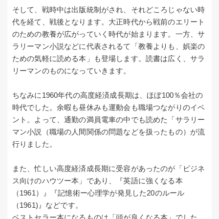
そして、戦時中は出版統制がされ、それどころじゃない時
代を経て、戦後となります。大正時代から戦前のエリート
のための教養が広がっていく時代が始まります。一方、サ
ラリーマン小説などに代表されるて「教養よりも、娯楽の
ための気軽に読める本」も登場します。読書は広く、サラ
リーマンのものになっていきます。
ちなみに1960年代の高度経済成長期は、ほぼ100％会社の
時代でした。余暇も昼休みも運動会も職場つながりのイベ
ント。よって、通勤の満員電車の中でも読めた「サラリー
マン小説（職場の人間関係の問題などを扱ったもの）が流
行りました。
また、忙しい高度経済成長期に受容があったのが「ビジネ
ス向けのハウツー本」であり、『英語に強くなる本
（1961）』『記憶術ー心理学が発見した20のルール
（1961)』などです。
ベストセラー本になるものは「頭が良くなる本」でした。