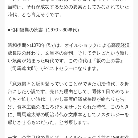
当時は、それが成功するための要素としてみなされていた
時代、とも言えそうです。
■昭和後期の読書（1970～80年代）
昭和後期の1970年代では、オイルショックによる高度経済
成長期の終わり、文庫本の創刊、そしてテレビという新し
い娯楽が始まった時代です。この時代は『坂の上の雲』
（司馬遼太郎）がベストセラーになります。
「意気揚々と坂を登っていくことができた明治時代」を舞
台にした小説です。売れた理由として、週休１日でめちゃ
くちゃ忙しい時代、しかし高度経済成長期が終わりを告
げ、資本主義のほころびを見せつけられた時代。このとき
に、司馬遼太郎の明治時代が文庫本としてノスタルジーを
感じさせるものだった、と考察します。
一方、企業目線で見れば、オイルショック以前の1960年代