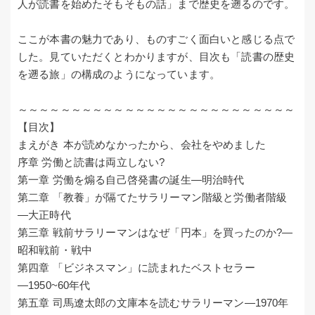
人が読書を始めたそもそもの話」まで歴史を遡るのです。
ここが本書の魅力であり、ものすごく面白いと感じる点で
した。見ていただくとわかりますが、目次も「読書の歴史
を遡る旅」の構成のようになっています。
～～～～～～～～～～～～～～～～～～～～～～～～～～
【目次】
まえがき 本が読めなかったから、会社をやめました
序章 労働と読書は両立しない?
第一章 労働を煽る自己啓発書の誕生―明治時代
第二章 「教養」が隔てたサラリーマン階級と労働者階級
―大正時代
第三章 戦前サラリーマンはなぜ「円本」を買ったのか?―
昭和戦前・戦中
第四章 「ビジネスマン」に読まれたベストセラー
―1950~60年代
第五章 司馬遼太郎の文庫本を読むサラリーマン―1970年