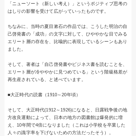
「ニューソート（新しい考え）」というポジティブ思考の
はしりの影響を受けて広がっていったものです。
ちなみに、当時の夏目漱石の作品では、こうした明治の自
己啓発書の「成功」の文字に対して、ひややかな目でみる
エリート層の存在を、比喩的に表現しているシーンもあり
ました。
そして、著者は「自己啓発書やビジネス書を読むことを、
エリート層が冷ややかに見つめている」という階級格差が
再生産されている、と述べています。
■大正時代の読書（1910～20年頃）
そして、大正時代(1912～1926)になると、日露戦争後の地
方改良運動によって、日本の地方の図書館は爆発的に増
え、10年間で4倍になりました（これは小学校を卒業した
人々の識字率を下げないための方法だったそう）。