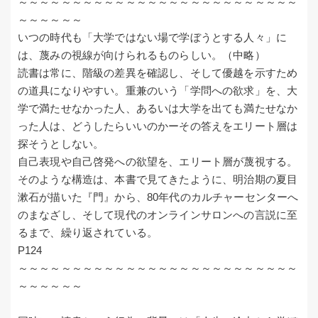
～～～～～～～～～～～～～～～～～～～～～～～～～～
～～～～～～
いつの時代も「大学ではない場で学ぼうとする人々」に
は、蔑みの視線が向けられるものらしい。（中略）
読書は常に、階級の差異を確認し、そして優越を示すため
の道具になりやすい。重兼のいう「学問への欲求」を、大
学で満たせなかった人、あるいは大学を出ても満たせなか
った人は、どうしたらいいのかーその答えをエリート層は
探そうとしない。
自己表現や自己啓発への欲望を、エリート層が蔑視する。
そのような構造は、本書で見てきたように、明治期の夏目
漱石が描いた『門』から、80年代のカルチャーセンターへ
のまなざし、そして現代のオンラインサロンへの言説に至
るまで、繰り返されている。
P124
～～～～～～～～～～～～～～～～～～～～～～～～～～
～～～～～～