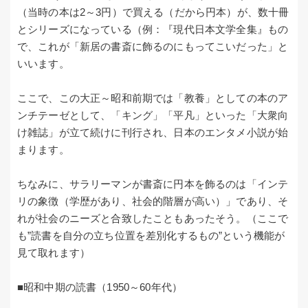
（当時の本は2～3円）で買える（だから円本）が、数十冊
とシリーズになっている（例：『現代日本文学全集』もの
で、これが「新居の書斎に飾るのにもってこいだった」と
いいます。
ここで、この大正～昭和前期では「教養」としての本のア
ンチテーゼとして、「キング」「平凡」といった「大衆向
け雑誌」が立て続けに刊行され、日本のエンタメ小説が始
まります。
ちなみに、サラリーマンが書斎に円本を飾るのは「インテ
リの象徴（学歴があり、社会的階層が高い）」であり、そ
れが社会のニーズと合致したこともあったそう。（ここで
も”読書を自分の立ち位置を差別化するもの”という機能が
見て取れます）
■昭和中期の読書（1950～60年代）