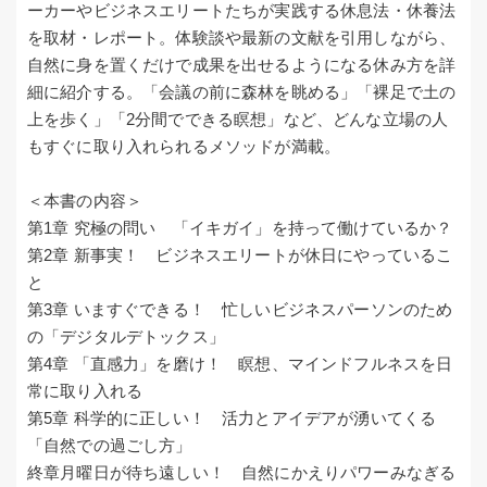
ーカーやビジネスエリートたちが実践する休息法・休養法
を取材・レポート。体験談や最新の文献を引用しながら、
自然に身を置くだけで成果を出せるようになる休み方を詳
細に紹介する。「会議の前に森林を眺める」「裸足で土の
上を歩く」「2分間でできる瞑想」など、どんな立場の人
もすぐに取り入れられるメソッドが満載。
＜本書の内容＞
第1章 究極の問い 「イキガイ」を持って働けているか？
第2章 新事実！ ビジネスエリートが休日にやっているこ
と
第3章 いますぐできる！ 忙しいビジネスパーソンのため
の「デジタルデトックス」
第4章 「直感力」を磨け！ 瞑想、マインドフルネスを日
常に取り入れる
第5章 科学的に正しい！ 活力とアイデアが湧いてくる
「自然での過ごし方」
終章月曜日が待ち遠しい！ 自然にかえりパワーみなぎる