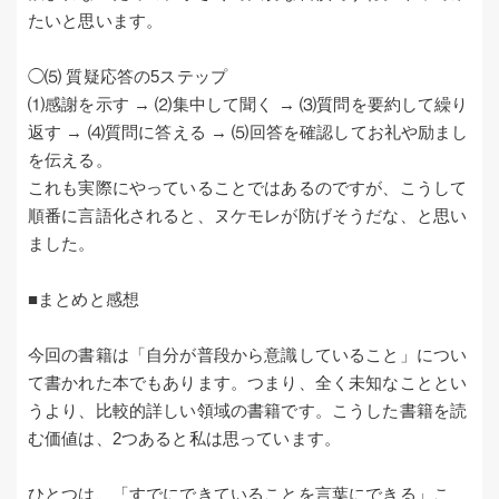
たいと思います。
◯⑸ 質疑応答の5ステップ
⑴感謝を示す → ⑵集中して聞く → ⑶質問を要約して繰り
返す → ⑷質問に答える → ⑸回答を確認してお礼や励まし
を伝える。
これも実際にやっていることではあるのですが、こうして
順番に言語化されると、ヌケモレが防げそうだな、と思い
ました。
■まとめと感想
今回の書籍は「自分が普段から意識していること」につい
て書かれた本でもあります。つまり、全く未知なこととい
うより、比較的詳しい領域の書籍です。こうした書籍を読
む価値は、2つあると私は思っています。
ひとつは、「すでにできていることを言葉にできる」こ