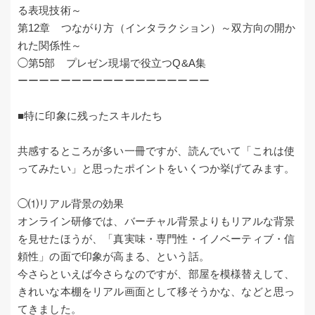
る表現技術～
第12章 つながり方（インタラクション）～双方向の開か
れた関係性～
◯第5部 プレゼン現場で役立つQ&A集
ーーーーーーーーーーーーーーーーーー
■特に印象に残ったスキルたち
共感するところが多い一冊ですが、読んでいて「これは使
ってみたい」と思ったポイントをいくつか挙げてみます。
◯⑴リアル背景の効果
オンライン研修では、バーチャル背景よりもリアルな背景
を見せたほうが、「真実味・専門性・イノベーティブ・信
頼性」の面で印象が高まる、という話。
今さらといえば今さらなのですが、部屋を模様替えして、
きれいな本棚をリアル画面として移そうかな、などと思っ
てきました。