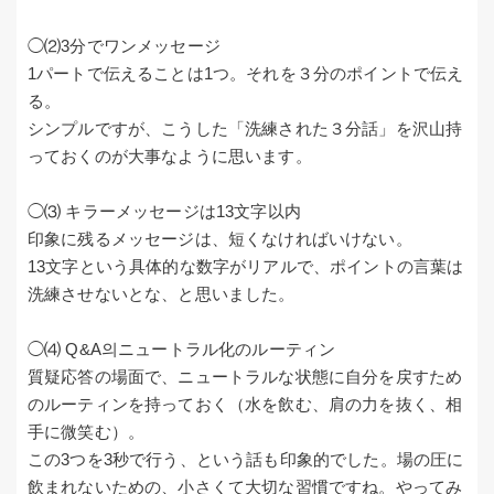
◯⑵3分でワンメッセージ
1パートで伝えることは1つ。それを３分のポイントで伝え
る。
シンプルですが、こうした「洗練された３分話」を沢山持
っておくのが大事なように思います。
◯⑶ キラーメッセージは13文字以内
印象に残るメッセージは、短くなければいけない。
13文字という具体的な数字がリアルで、ポイントの言葉は
洗練させないとな、と思いました。
◯⑷ Q&A의ニュートラル化のルーティン
質疑応答の場面で、ニュートラルな状態に自分を戻すため
のルーティンを持っておく（水を飲む、肩の力を抜く、相
手に微笑む）。
この3つを3秒で行う、という話も印象的でした。場の圧に
飲まれないための、小さくて大切な習慣ですね。やってみ