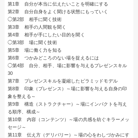
第1章 自分が本当に伝えたいことを明確にする
第2章 自分自身をよく聞ける状態にもっていく
◯第2部 相手に聞く技術
第3章 相手の人間観を聞く
第4章 相手が手にしたい目的を聞く
◯第3部 場に聞く技術
第5章 場に働く力を知る
第6章 つかみどころのない場を捉えるには
◯第4部 自分、相手、場に影響を与えるプレゼンスキル
30
第7章 プレゼンスキルを凝縮したピラミッドモデル
第8章 印象（プレゼンス）～場に影響を与える自身の印
象を整える～
第9章 構造（ストラクチャー）～場にインパクトを与え
る順序、構成～
第10章 内容（コンテンツ）～場の共感を紡ぐキラーメッ
セージ～
第11章 伝え方（デリバリー）～場の心をわしづかみにす