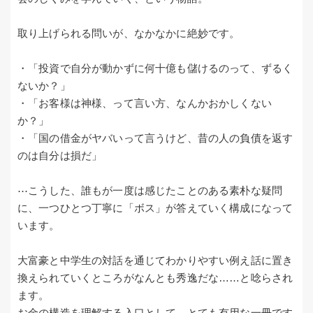
取り上げられる問いが、なかなかに絶妙です。
・「投資で自分が動かずに何十億も儲けるのって、ずるく
ないか？」
・「お客様は神様、って言い方、なんかおかしくない
か？」
・「国の借金がヤバいって言うけど、昔の人の負債を返す
のは自分は損だ」
⋯こうした、誰もが一度は感じたことのある素朴な疑問
に、一つひとつ丁寧に「ボス」が答えていく構成になって
います。
大富豪と中学生の対話を通じてわかりやすい例え話に置き
換えられていくところがなんとも秀逸だな……と唸らされ
ます。
お金の構造を理解する入口として、とても有用な一冊です