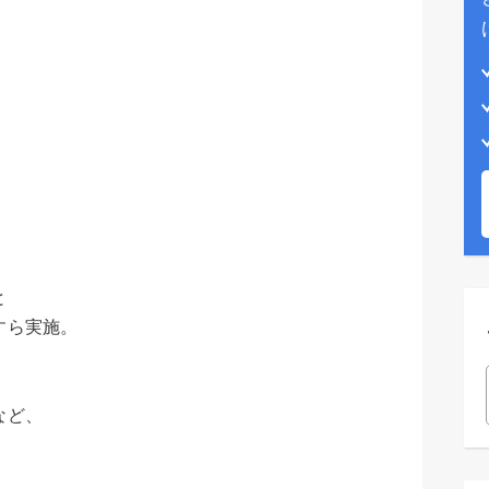
）
と
すら実施。
など、