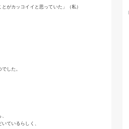
ことがカッコイイと思っていた」（私）
のでした。
も、
だいているらしく、