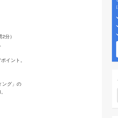
間2分）
。
アポイント。
ィング」の
加。