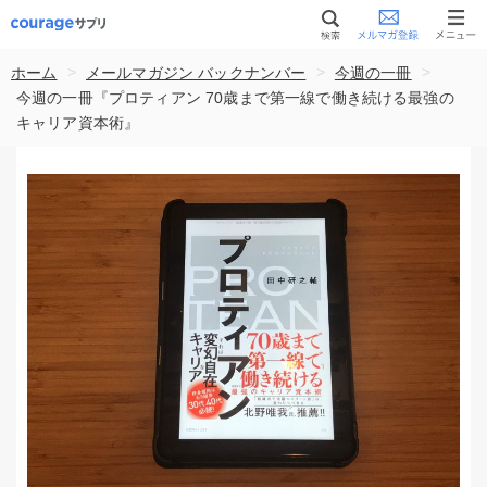
>
>
>
ホーム
メールマガジン バックナンバー
今週の一冊
今週の一冊『プロティアン 70歳まで第一線で働き続ける最強の
キャリア資本術』