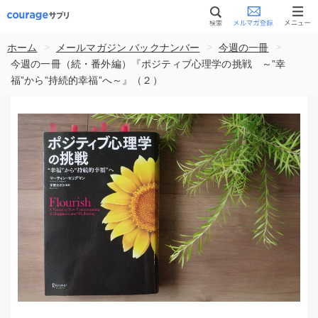
>
>
>
ホーム
メールマガジン バックナンバー
今週の一冊
今週の一冊（続・番外編）『ポジティブ心理学の挑戦 ～”幸
福”から”持続的幸福”へ～』（２）