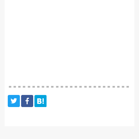
＝＝＝＝＝＝＝＝＝＝＝＝＝＝＝＝＝＝＝＝＝＝＝＝＝＝