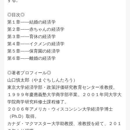
する。
◎目次◎
第１章――結婚の経済学
第２章――赤ちゃんの経済学
第３章――育休の経済学
第４章――イクメンの経済学
第５章――保育園の経済学
第６章――離婚の経済学
◎著者プロフィール◎
山口慎太郎（やまぐちしんたろう）
東京大学経済学部・政策評価研究教育センター准教授。
１９９９年慶應義塾大学商学部卒業。２００１年同大学大
学院商学研究科修士課程修了。
２００６年アメリカ・ウィスコンシン大学経済学博士
（Ph.D）取得。
カナダ・マクマスター大学助教授、准教授を経て、２０１