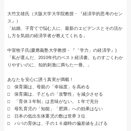
大竹文雄氏（大阪大学大学院教授・『経済学的思考のセン
ス』）
「結婚、子育てで悩む人に、最新のエビデンスとその活か
し方を気鋭の経済学者が教えてくれる」
中室牧子氏(慶應義塾大学教授・『「学力」の経済学』)
「私が選んだ、2010年代のベスト経済書。ものすごくわか
りやすいのに、知的刺激に満ちた一冊。」
あなたを安心に誘う真実が満載！
□ 保育園は、母親の「幸福度」を高める
□ 保育園は、子どもの「攻撃性」を減少させる
□ 「育休３年制」は意味がない。１年で充分
□ 母乳育児の「知能」「肥満」への効果はない
□ 日本の低出生体重児の数は世界３位
□ パパの育休は、子の１６歳時の偏差値を上げる