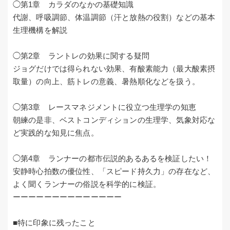
◯第1章 カラダのなかの基礎知識
代謝、呼吸調節、体温調節（汗と放熱の役割）などの基本
生理機構を解説
◯第2章 ラントレの効果に関する疑問
ジョグだけでは得られない効果、有酸素能力（最大酸素摂
取量）の向上、筋トレの意義、暑熱順化などを扱う。
◯第3章 レースマネジメントに役立つ生理学の知恵
朝練の是非、ベストコンディションの生理学、気象対応な
ど実践的な知見に焦点。
◯第4章 ランナーの都市伝説的あるあるを検証したい！
安静時心拍数の優位性、「スピード持久力」の存在など、
よく聞くランナーの俗説を科学的に検証。
ーーーーーーーーーーーーーー
■特に印象に残ったこと