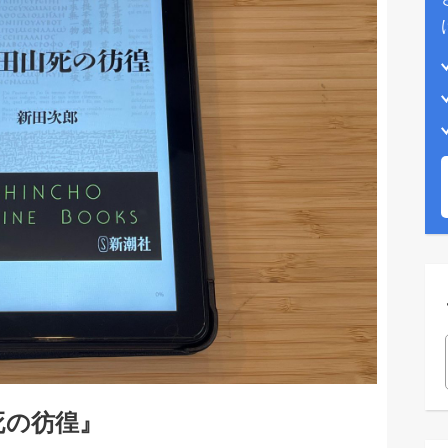
死の彷徨』