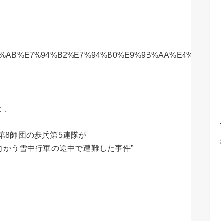
wiki/%E5%85%AB%E7%94%B2%E7%94%B0%E9%9B%AA%E
と、
軍第8師団の歩兵第5連隊が
向かう雪中行軍の途中で遭難した事件”