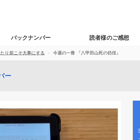
バックナンバー
読者様のご感想
>
当たり前こそ大事にする
今週の一冊 『八甲田山死の彷徨』
バー