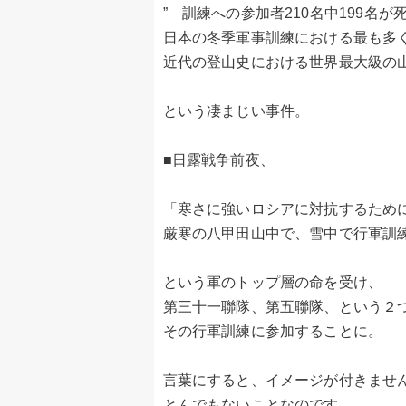
” 訓練への参加者210名中199名
日本の冬季軍事訓練における最も多
近代の登山史における世界最大級の山
という凄まじい事件。
■日露戦争前夜、
「寒さに強いロシアに対抗するため
厳寒の八甲田山中で、雪中で行軍訓
という軍のトップ層の命を受け、
第三十一聯隊、第五聯隊、という２
その行軍訓練に参加することに。
言葉にすると、イメージが付きませ
とんでもないことなのです。