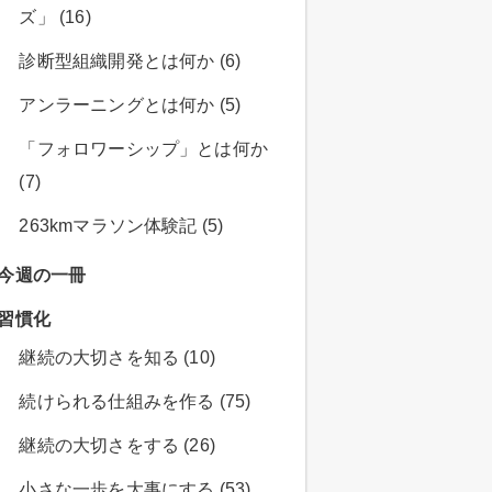
ズ」 (16)
診断型組織開発とは何か (6)
アンラーニングとは何か (5)
4%B8%AD%E8%A1%8C%E8%BB%8D%E9%81%AD%E9%9B%A3
「フォロワーシップ」とは何か
(7)
263kmマラソン体験記 (5)
今週の一冊
習慣化
継続の大切さを知る (10)
続けられる仕組みを作る (75)
継続の大切さをする (26)
小さな一歩を大事にする (53)