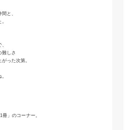
仲間と、
た。
で、
の難しさ
上がった次第。
ね。
1冊」のコーナー。