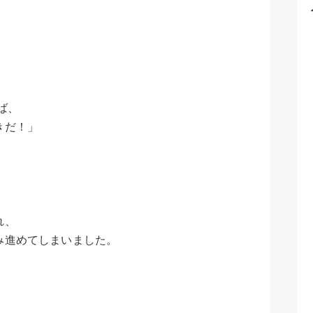
ば、
きだ！」
れ、
み進めてしまいました。
。