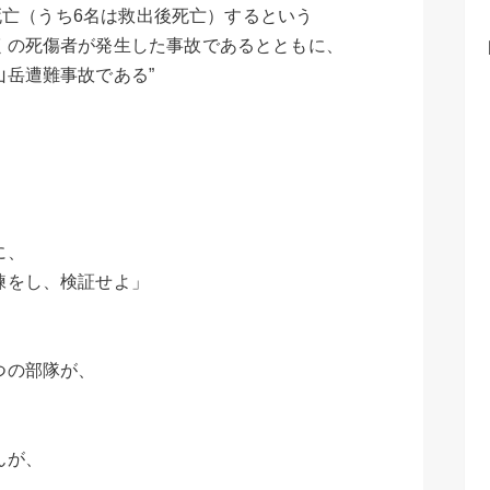
が死亡（うち6名は救出後死亡）するという
くの死傷者が発生した事故であるとともに、
岳遭難事故である”
に、
練をし、検証せよ」
つの部隊が、
んが、