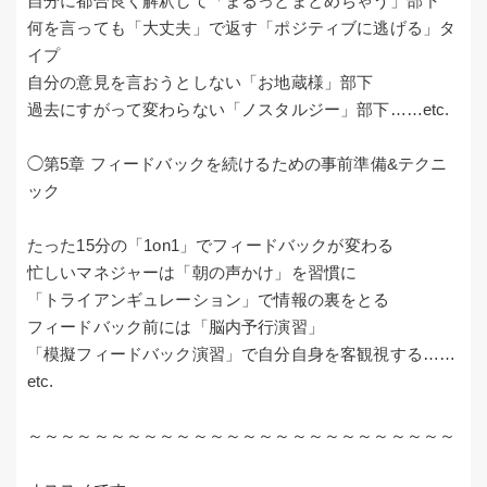
自分に都合良く解釈して「まるっとまとめちゃう」部下
何を言っても「大丈夫」で返す「ポジティブに逃げる」タ
イプ
自分の意見を言おうとしない「お地蔵様」部下
過去にすがって変わらない「ノスタルジー」部下……etc.
◯第5章 フィードバックを続けるための事前準備&テクニ
ック
たった15分の「1on1」でフィードバックが変わる
忙しいマネジャーは「朝の声かけ」を習慣に
「トライアンギュレーション」で情報の裏をとる
フィードバック前には「脳内予行演習」
「模擬フィードバック演習」で自分自身を客観視する……
etc.
～～～～～～～～～～～～～～～～～～～～～～～～～～