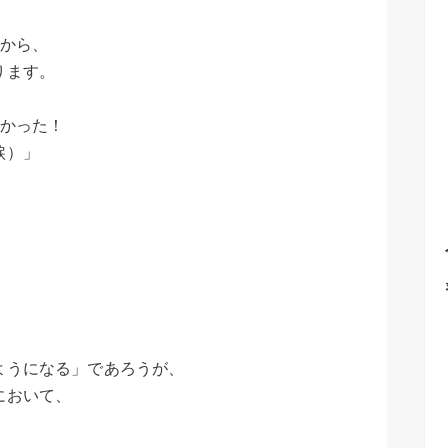
人から、
ります。
よかった！
涙）」
ようになる」であろうが、
において、