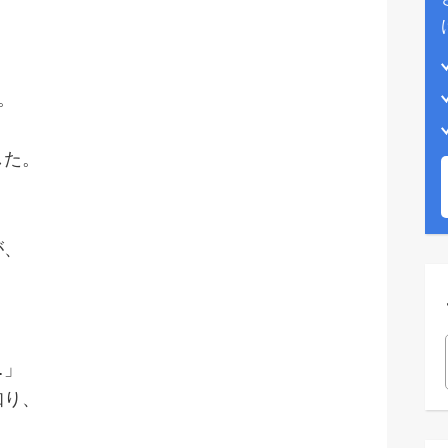
。
した。
が、
…」
知り、