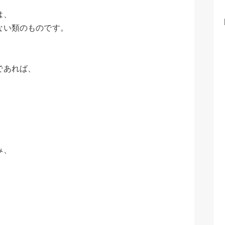
は、
ない類のものです。
であれば、
。
み、
。