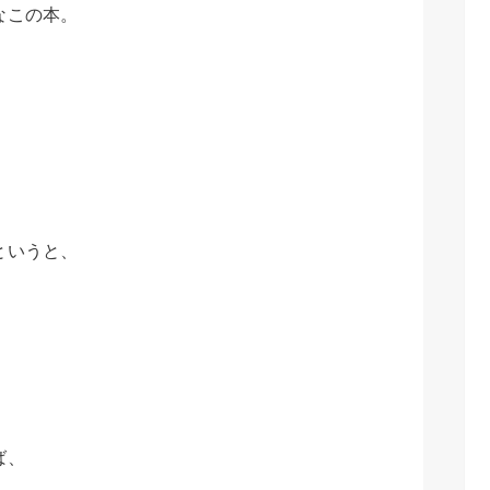
なこの本。
」
というと、
ば、
、